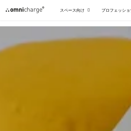
コ
スペース向け
プロフェッショ
ン
テ
ン
ツ
に
ス
キ
ッ
プ